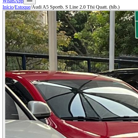
WhatsApp
Início
/
Estoque
/
Audi A5 Sportb. S Line 2.0 Tfsi Quatt. (híb.)