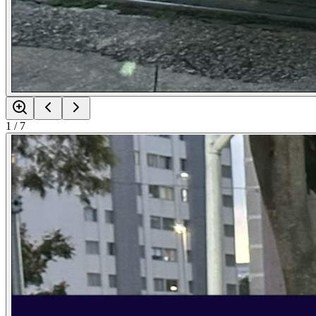
1
/
7