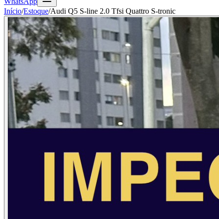
WhatsApp
Início
/
Estoque
/
Audi Q5 S-line 2.0 Tfsi Quattro S-tronic