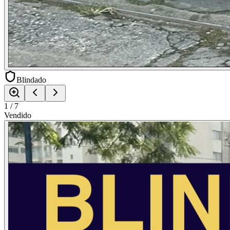
Blindado
1
/
7
Vendido