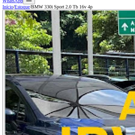
WhatsApp
Início
/
Estoque
/
BMW 330i Sport 2.0 Tb 16v 4p