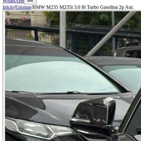
WhatsApp
Início
/
Estoque
/
BMW M235 M235i 3.0 I6 Turbo Gasolina 2p Aut.