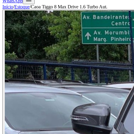
WhatsApp
Início
/
Estoque
/
Caoa Tiggo 8 Max Drive 1.6 Turbo Aut.