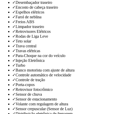
✓
Desembaçador traseiro
✓
Encosto de cabeça traseiro
✓
Espelhos elétricos
✓
Farol de neblina
✓
Freios ABS
✓
Limpador traseiro
✓
Retrovisores Elétricos
✓
Rodas de Liga Leve
✓
Teto solar
✓
Trava central
✓
Travas elétricas
✓
Para-Choque na cor do veículo
✓
Injeção Eletrônica
✓
Turbo
✓
Banco motorista com ajuste de altura
✓
Controle automático de velocidade
✓
Controle de tração
✓
Porta-copos
✓
Retrovisor fotocrômico
✓
Sensor de chuva
✓
Sensor de estacionamento
✓
Volante com regulagem de altura
✓
Sensor crepuscular (Sensor de Luz)
✓
Distribuição eletrônica de frenagem