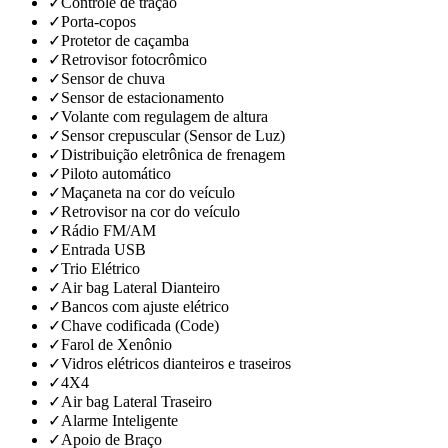
✓
Controle de tração
✓
Porta-copos
✓
Protetor de caçamba
✓
Retrovisor fotocrômico
✓
Sensor de chuva
✓
Sensor de estacionamento
✓
Volante com regulagem de altura
✓
Sensor crepuscular (Sensor de Luz)
✓
Distribuição eletrônica de frenagem
✓
Piloto automático
✓
Maçaneta na cor do veículo
✓
Retrovisor na cor do veículo
✓
Rádio FM/AM
✓
Entrada USB
✓
Trio Elétrico
✓
Air bag Lateral Dianteiro
✓
Bancos com ajuste elétrico
✓
Chave codificada (Code)
✓
Farol de Xenônio
✓
Vidros elétricos dianteiros e traseiros
✓
4X4
✓
Air bag Lateral Traseiro
✓
Alarme Inteligente
✓
Apoio de Braço