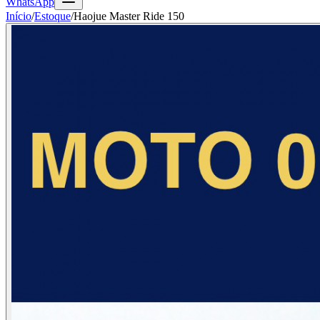
WhatsApp
Início
/
Estoque
/
Haojue Master Ride 150