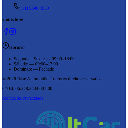
(11) 5090-4550
Conecte-se
Horário
Segunda a Sexta
:
—
09:00–18:00
Sábado
:
—
09:00–17:00
Domingo
:
—
Fechado
©
2026
Base Automobile
. Todos os direitos reservados.
CNPJ:
06.348.243/0001-00
Política de Privacidade