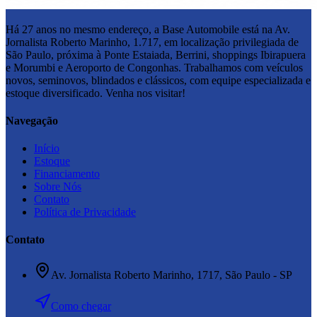
Há 27 anos no mesmo endereço, a Base Automobile está na Av.
Jornalista Roberto Marinho, 1.717, em localização privilegiada de
São Paulo, próxima à Ponte Estaiada, Berrini, shoppings Ibirapuera
e Morumbi e Aeroporto de Congonhas. Trabalhamos com veículos
novos, seminovos, blindados e clássicos, com equipe especializada e
estoque diversificado. Venha nos visitar!
Navegação
Início
Estoque
Financiamento
Sobre Nós
Contato
Política de Privacidade
Contato
Av. Jornalista Roberto Marinho, 1717
, São Paulo
- SP
Como chegar