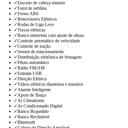
✓
Encosto de cabeça traseiro
✓
Farol de neblina
✓
Freios ABS
✓
Retrovisores Elétricos
✓
Rodas de Liga Leve
✓
Travas elétricas
✓
Banco motorista com ajuste de altura
✓
Controle automático de velocidade
✓
Controle de tração
✓
Sensor de estacionamento
✓
Distribuição eletrônica de frenagem
✓
Piloto automático
✓
Rádio FM/AM
✓
Entrada USB
✓
Direção Elétrica
✓
Vidros elétricos dianteiros e traseiros
✓
Alarme Inteligente
✓
Apoio de Braço
✓
Ar Climatronic
✓
Ar Condicionado Digital
✓
Banco Bi-partido
✓
Banco Reclinável
✓
Bluetooth
✓
Coluna de Direção Ajustável