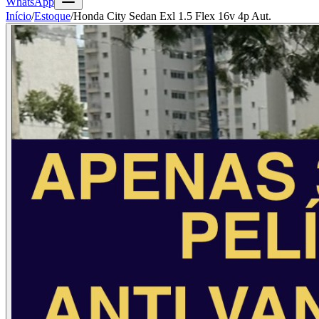
WhatsApp
Início
/
Estoque
/
Honda City Sedan Exl 1.5 Flex 16v 4p Aut.