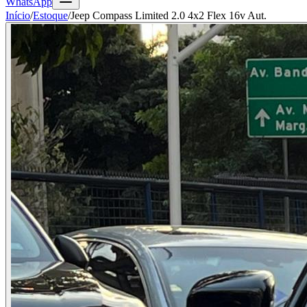
WhatsApp
Início
/
Estoque
/
Jeep Compass Limited 2.0 4x2 Flex 16v Aut.