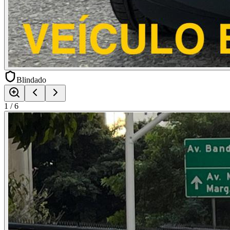
Blindado
1
/
6