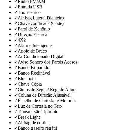
✓
Rádio FM/AM
✓
Entrada USB
✓
Trio Elétrico
✓
Air bag Lateral Dianteiro
✓
Chave codificada (Code)
✓
Farol de Xenônio
✓
Direção Elétrica
✓
4X2
✓
Alarme Inteligente
✓
Apoio de Braço
✓
Ar Condicionado Digital
✓
Aviso Sonoro dos Faróis Acesos
✓
Banco Bi-partido
✓
Banco Reclinável
✓
Bluetooth
✓
Chave Cópia
✓
Cintos de Seg. c/ Reg. de Altura
✓
Coluna de Direção Ajustável
✓
Espelho de Cortesia p/ Motorista
✓
Luz de Cortesia no Teto
✓
Transmissão Tiptronic
✓
Break Light
✓
Airbag de cortina
✓
Banco traseiro retrátil