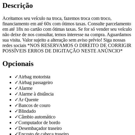
Descrição
Aceitamos seu veículo na troca, fazemos troca com troco,
financiamento em até 60x com ótimos taxas. Consulte parcelamento
em até 18x no cartão com ótimas taxas. Se for só vender seu veículo
não deixe de nos consultar, temos interesse na compra. Aguardamos
sua visita. Valor sujeito a alteração sem aviso prévio! Siga nossas
redes sociais *NOS RESERVAMOS O DIREITO DE CORRIGIR
POSSÍVEIS ERROS DE DIGITAÇÃO NESTE ANÚNCIO*
Opcionais
✓
Airbag motorista
✓
Airbag passageiro
✓
Alarme
✓
Alarme à distância
✓
Ar Quente
✓
Bancos de couro
✓
Blindado
✓
Câmbio automático
✓
Computador de bordo
✓
Desembaçador traseiro
✓
Encosto de cabeça traseiro