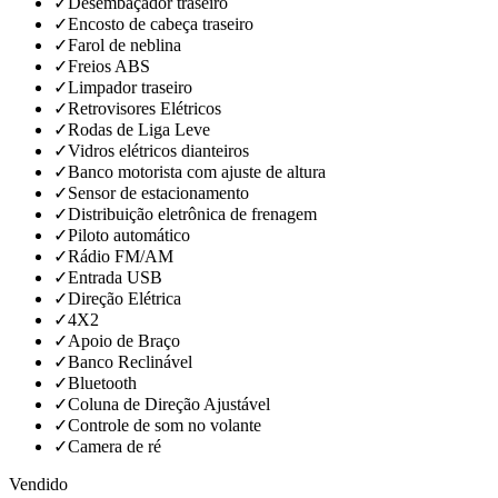
✓
Desembaçador traseiro
✓
Encosto de cabeça traseiro
✓
Farol de neblina
✓
Freios ABS
✓
Limpador traseiro
✓
Retrovisores Elétricos
✓
Rodas de Liga Leve
✓
Vidros elétricos dianteiros
✓
Banco motorista com ajuste de altura
✓
Sensor de estacionamento
✓
Distribuição eletrônica de frenagem
✓
Piloto automático
✓
Rádio FM/AM
✓
Entrada USB
✓
Direção Elétrica
✓
4X2
✓
Apoio de Braço
✓
Banco Reclinável
✓
Bluetooth
✓
Coluna de Direção Ajustável
✓
Controle de som no volante
✓
Camera de ré
Vendido