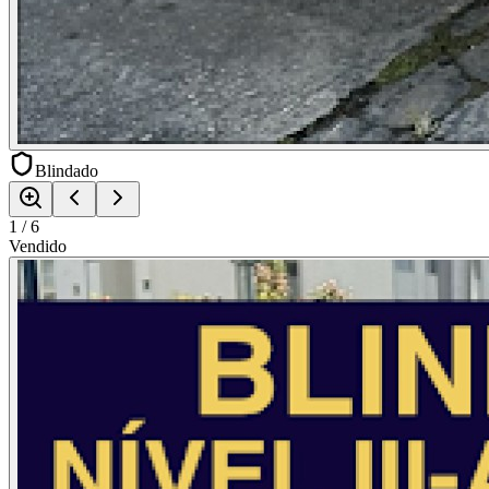
Blindado
1
/
6
Vendido