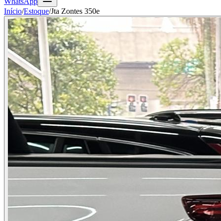
WhatsApp
Início
/
Estoque
/
Jta Zontes 350e