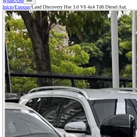
WhatsApp
Início
/
Estoque
/
Land Discovery Hse 3.0 V6 4x4 Td6 Diesel Aut.