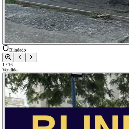
Blindado
1
/
16
Vendido