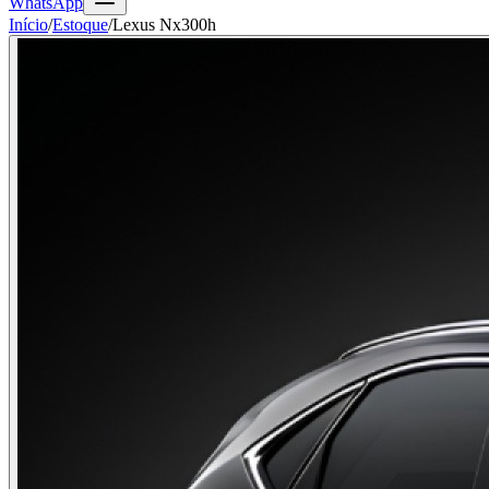
WhatsApp
Início
/
Estoque
/
Lexus Nx300h