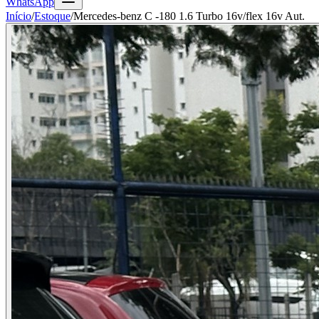
WhatsApp
Início
/
Estoque
/
Mercedes-benz C -180 1.6 Turbo 16v/flex 16v Aut.