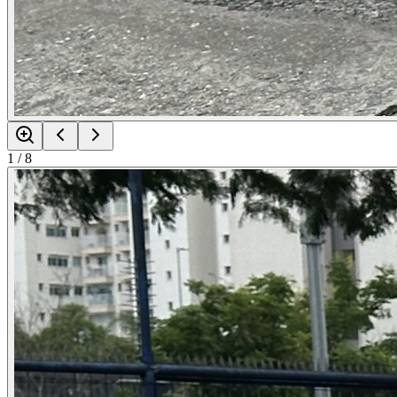
1
/
8