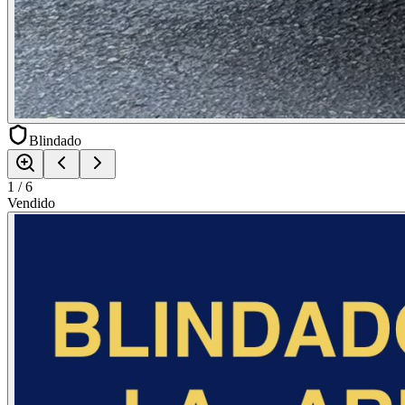
Blindado
1
/
6
Vendido