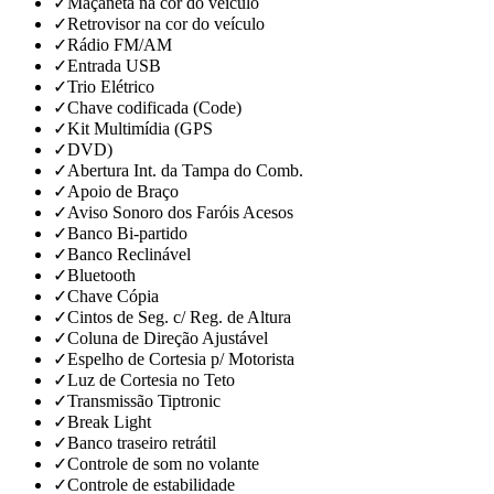
✓
Maçaneta na cor do veículo
✓
Retrovisor na cor do veículo
✓
Rádio FM/AM
✓
Entrada USB
✓
Trio Elétrico
✓
Chave codificada (Code)
✓
Kit Multimídia (GPS
✓
DVD)
✓
Abertura Int. da Tampa do Comb.
✓
Apoio de Braço
✓
Aviso Sonoro dos Faróis Acesos
✓
Banco Bi-partido
✓
Banco Reclinável
✓
Bluetooth
✓
Chave Cópia
✓
Cintos de Seg. c/ Reg. de Altura
✓
Coluna de Direção Ajustável
✓
Espelho de Cortesia p/ Motorista
✓
Luz de Cortesia no Teto
✓
Transmissão Tiptronic
✓
Break Light
✓
Banco traseiro retrátil
✓
Controle de som no volante
✓
Controle de estabilidade