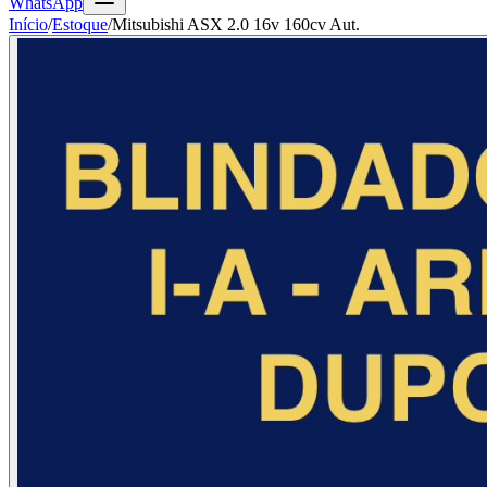
WhatsApp
Início
/
Estoque
/
Mitsubishi ASX 2.0 16v 160cv Aut.