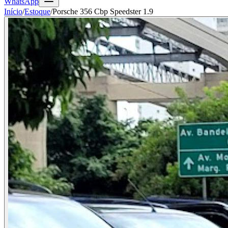
WhatsApp
Início
/
Estoque
/
Porsche 356 Cbp Speedster 1.9