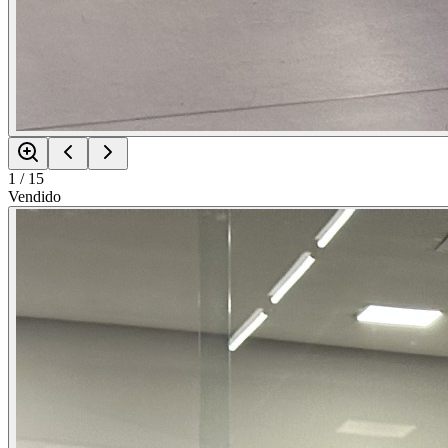
1
/
15
Vendido