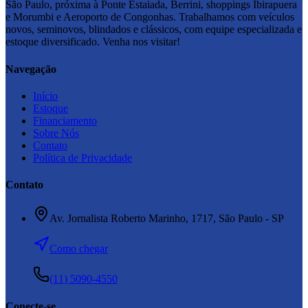
São Paulo, próxima à Ponte Estaiada, Berrini, shoppings Ibirapuera
e Morumbi e Aeroporto de Congonhas. Trabalhamos com veículos
novos, seminovos, blindados e clássicos, com equipe especializada e
estoque diversificado. Venha nos visitar!
Navegação
Início
Estoque
Financiamento
Sobre Nós
Contato
Política de Privacidade
Contato
Av. Jornalista Roberto Marinho, 1717
, São Paulo
- SP
Como chegar
(11) 5090-4550
Conecte-se