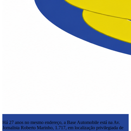
Há 27 anos no mesmo endereço, a Base Automobile está na Av.
Jornalista Roberto Marinho, 1.717, em localização privilegiada de