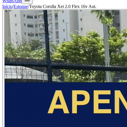
WhatsApp
Início
/
Estoque
/
Toyota Corolla Xei 2.0 Flex 16v Aut.