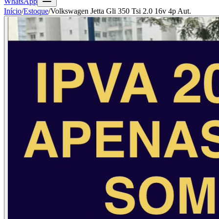
WhatsApp
Início
/
Estoque
/
Volkswagen Jetta Gli 350 Tsi 2.0 16v 4p Aut.