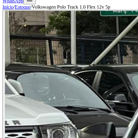
WhatsApp
Início
/
Estoque
/
Volkswagen Polo Track 1.0 Flex 12v 5p