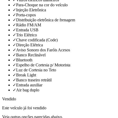
✓
Para-Choque na cor do veículo
✓
Injeção Eletrônica
✓
Porta-copos
✓
Distribuição eletrônica de frenagem
✓
Rádio FM/AM
✓
Entrada USB
✓
Trio Elétrico
✓
Chave codificada (Code)
✓
Direção Elétrica
✓
Aviso Sonoro dos Faróis Acesos
✓
Banco Reclinável
✓
Bluetooth
✓
Espelho de Cortesia p/ Motorista
✓
Luz de Cortesia no Teto
✓
Break Light
✓
Banco traseiro retrátil
✓
Entrada auxiliar
✓
Air bag duplo
Vendido
Este veículo já foi vendido
Veja outras opções parecidas abaixo.