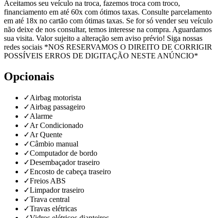
Aceitamos seu veículo na troca, fazemos troca com troco,
financiamento em até 60x com ótimos taxas. Consulte parcelamento
em até 18x no cartão com ótimas taxas. Se for só vender seu veículo
não deixe de nos consultar, temos interesse na compra. Aguardamos
sua visita. Valor sujeito a alteração sem aviso prévio! Siga nossas
redes sociais *NOS RESERVAMOS O DIREITO DE CORRIGIR
POSSÍVEIS ERROS DE DIGITAÇÃO NESTE ANÚNCIO*
Opcionais
✓
Airbag motorista
✓
Airbag passageiro
✓
Alarme
✓
Ar Condicionado
✓
Ar Quente
✓
Câmbio manual
✓
Computador de bordo
✓
Desembaçador traseiro
✓
Encosto de cabeça traseiro
✓
Freios ABS
✓
Limpador traseiro
✓
Trava central
✓
Travas elétricas
✓
Vidros elétricos dianteiros