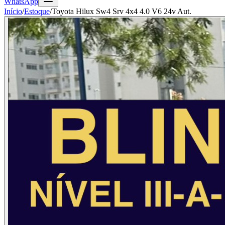
WhatsApp
Início
/
Estoque
/
Toyota Hilux Sw4 Srv 4x4 4.0 V6 24v Aut.