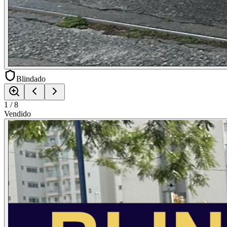
Blindado
1
/
8
Vendido